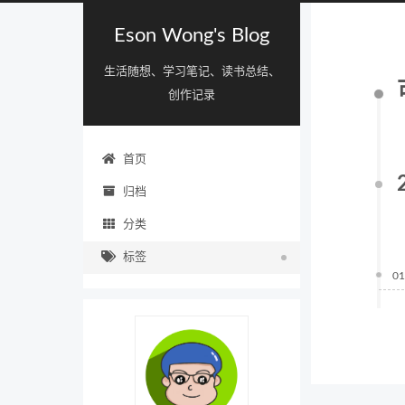
Eson Wong's Blog
生活随想、学习笔记、读书总结、
创作记录
首页
归档
分类
标签
01