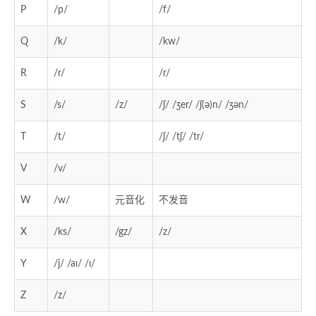
P
/p/
/f/
Q
/k/
/kw/
R
/r/
/r/
S
/s/
/z/
/ʃ/ /ʒer/ /ʃ(ə)n/ /ʒən/
T
/t/
/ʃ/ /tʃ/ /tr/
V
/v/
W
/w/
元音化
不发音
X
/ks/
/gz/
/z/
Y
/j/ /aɪ/ /ɪ/
Z
/z/