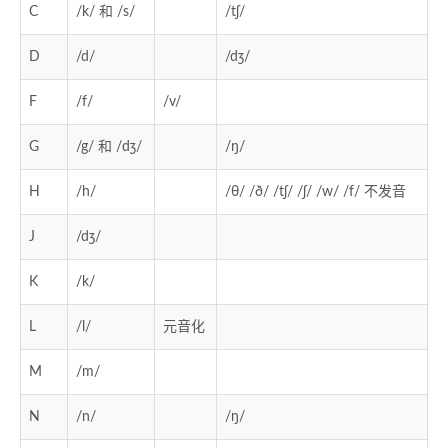
C
/k/ 和 /s/
/tʃ/
D
/d/
/dʒ/
F
/f/
/v/
G
/g/ 和 /dʒ/
/ŋ/
H
/h/
/θ/ /ð/ /tʃ/ /ʃ/ /w/ /f/ 不发音
J
/dʒ/
K
/k/
L
/l/
元音化
M
/m/
N
/n/
/ŋ/