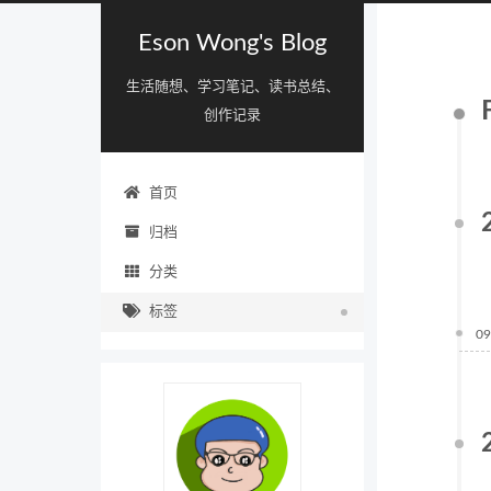
Eson Wong's Blog
生活随想、学习笔记、读书总结、
创作记录
首页
归档
分类
标签
09