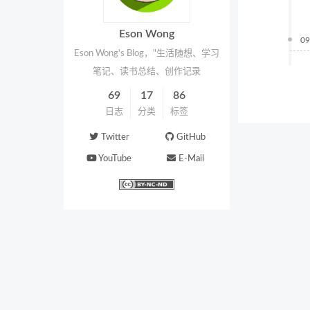
Eson Wong
09
Eson Wong's Blog，"生活随想、学习
笔记、读书总结、创作记录
69
17
86
日志
分类
标签
Twitter
GitHub
YouTube
E-Mail