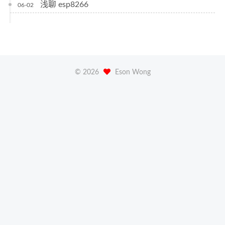
浅聊 esp8266
06-02
©
2026
Eson Wong