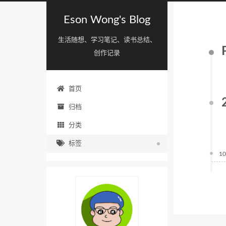
Eson Wong's Blog
生活随想、学习笔记、读书总结、
创作记录
首页
归档
分类
标签
10